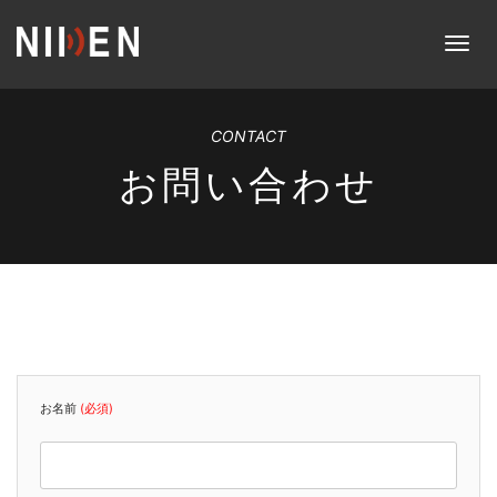
Skip
to
メ
content
ニ
ュ
ー
CONTACT
お問い合わせ
お名前
(必須)